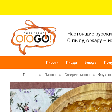
Настоящие русски
С пылу, с жару – и
Пироги
Пицца
Блюда
Пол
Главная
»
Пироги
»
Сладкие пироги
»
Фруктов