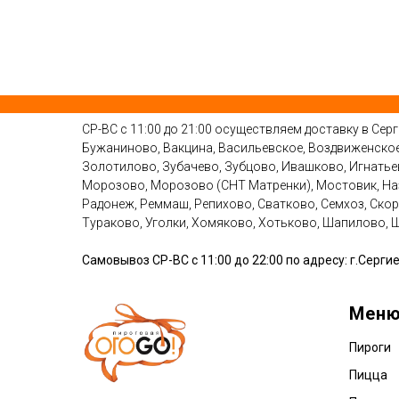
СР-ВС с 11:00 до 21:00 осуществляем доставку в Сер
Бужаниново, Вакцина, Васильевское, Воздвиженское,
Золотилово, Зубачево, Зубцово, Ивашково, Игнатьев
Морозово, Морозово (СНТ Матренки), Мостовик, Наз
Радонеж, Реммаш, Репихово, Сватково, Семхоз, Скор
Тураково, Уголки, Хомяково, Хотьково, Шапилово,
Самовывоз СР-ВС с 11:00 до 22:00 по адресу: г.Сергие
Мен
Пироги
Пицца