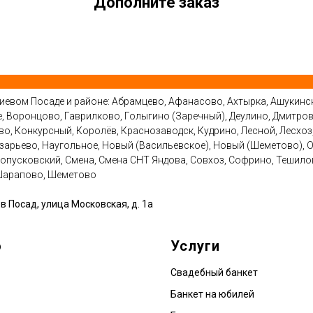
Дополните заказ
гиевом Посаде и районе: Абрамцево, Афанасово, Ахтырка, Ашукинск
 Воронцово, Гаврилково, Голыгино (Заречный), Деулино, Дмитров,
о, Конкурсный, Королёв, Краснозаводск, Кудрино, Лесной, Лесхоз
арьево, Наугольное, Новый (Васильевское), Новый (Шеметово), О
опусковский, Смена, Смена СНТ Яндова, Совхоз, Софрино, Тешилов
 Шарапово, Шеметово
в Посад, улица Московская, д. 1а
ю
Услуги
Свадебный банкет
Банкет на юбилей