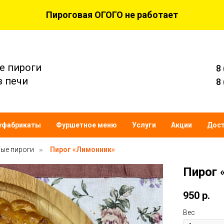
Пироговая ОГОГО не работает
е пироги
8
з печи
8
уфабрикаты
Фуршетное меню
Услуги
Акции
Дост
ые пироги
»
Пирог «Лимонник»
Пирог 
950
р.
Вес