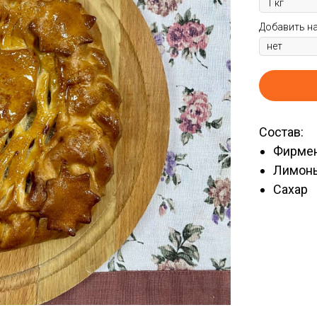
Добавить н
Состав:
Фирмен
Лимон
Сахар