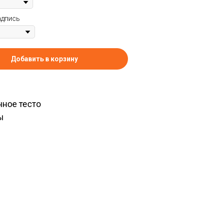
адпись
Добавить в корзину
ное тесто
ы